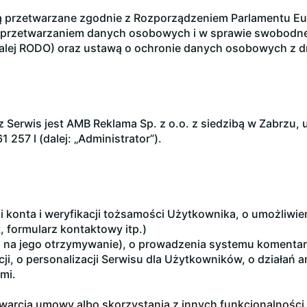
 przetwarzane zgodnie z Rozporządzeniem Parlamentu Euro
z przetwarzaniem danych osobowych i w sprawie swobodne
lej RODO) oraz ustawą o ochronie danych osobowych z dn
erwis jest AMB Reklama Sp. z o.o. z siedzibą w Zabrzu, 
 257 l (dalej: „Administrator”).
i konta i weryfikacji tożsamości Użytkownika, o umożliwie
, formularz kontaktowy itp.)
a na jego otrzymywanie), o prowadzenia systemu komentar
acji, o personalizacji Serwisu dla Użytkowników, o działań 
mi.
awarcia umowy albo skorzystania z innych funkcjonalności