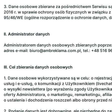
3. Dane osobowe zbierane za pośrednictwem Serwisu są
2016 r. w sprawie ochrony osób fizycznych w związku 
95/46/WE (ogólne rozporządzenie o ochronie danych, da
II. Administrator danych
Administratorem danych osobowych zbieranych poprzez S
adres e-mail: biuro@ambreklama.com.pl, tel.: +48 516 961
III. Cel zbierania danych osobowych
1. Dane osobowe wykorzystywane są w celu: o rejestracj
usług i e-usług, o komunikacji z Użytkownikiem (livechat
o wysyłki newslettera (po wyrażeniu zgody Użytkownik
oferty Administratora, o marketingu, remarketingu, afili
o ustalenia i dochodzenia roszczeń albo obrony przed ni
2. Podanie danych jest dobrowolne, ale niezbędne do z